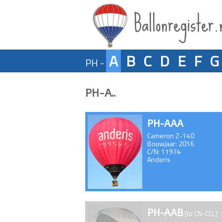
Ballonregister.
A
B
C
D
E
F
G
PH -
PH-A..
PH-AAA
Cameron Z-140
Bouwjaar: 2016
C/N: 11974
Anderis
PH-AAB
[to CN-CCL]