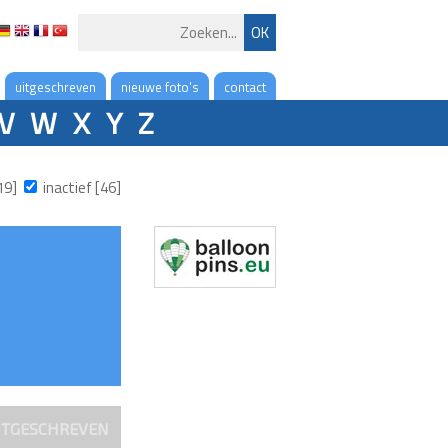
uitgeschreven
nieuwe foto's
contact
V
W
X
Y
Z
19]
inactief [46]
ITGESCHREVEN