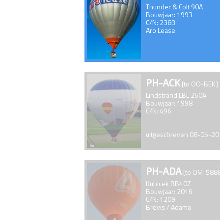
Thunder & Colt 90A
Bouwjaar: 1993
C/N: 2383
Aro Lease
PH-ACK
[to OO-BEK]
Lindstrand LBL 260A
Bouwjaar: 1998
C/N: 496
uitgeschreven 08-05-2
PH-ADA
[to OM-588
Kubicek BB40Z
Bouwjaar: 2016
C/N: 1209
Brevis / Adama