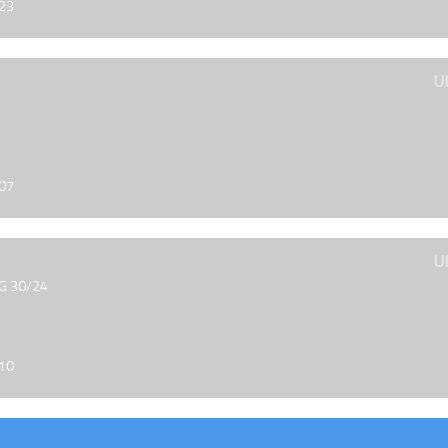
023
U
007
U
 G 30/24
010