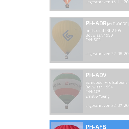
uitgeschreven 15-11-2
PH-ADR
[ex D-OGRE]
Lindstrand LBL 210A
Bouwjaar: 1999
C/N: 603
uitgeschreven 22-08-2
PH-ADV
Schroeder Fire Balloons
Bouwjaar: 1994
C/N: 405
Ernst & Young
uitgeschreven 22-07-2
PH-AFB