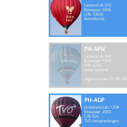
Cameron A-210
Bouwjaar: 2004
C/N: 10635
Astmafonds
PH-AFN
Cameron A-180
Bouwjaar: 1998
C/N: 4344
www.airfun.nl
uitgeschreven 31-05-2
PH-AGP
Lindstrand LBL 120A
Bouwjaar: 2003
C/N: 924
TVO Verspreidingen