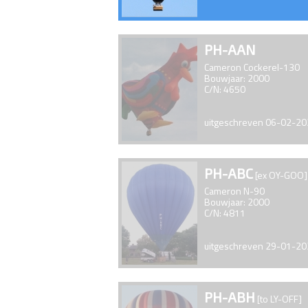
PH-AAN
Cameron Cockerel-130
Bouwjaar: 2000
C/N: 4650
uitgeschreven 06-02-2
PH-ABC
[ex OY-GOO]
Cameron N-90
Bouwjaar: 2000
C/N: 4811
uitgeschreven 29-01-2
PH-ABH
[to LY-OFF]