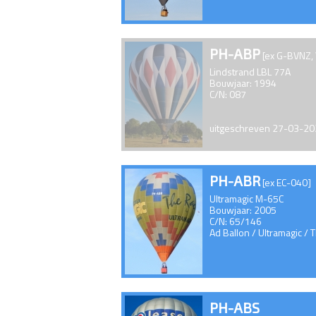
PH-ABP
[ex G-BVNZ,
Lindstrand LBL 77A
Bouwjaar: 1994
C/N: 087
uitgeschreven 27-03-2
PH-ABR
[ex EC-040]
Ultramagic M-65C
Bouwjaar: 2005
C/N: 65/146
Ad Ballon / Ultramagic / 
PH-ABS