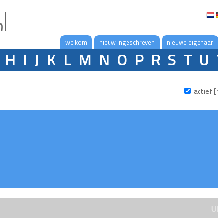
nl
welkom
nieuw ingeschreven
nieuwe eigenaar
H
I
J
K
L
M
N
O
P
R
S
T
U
actief [
U