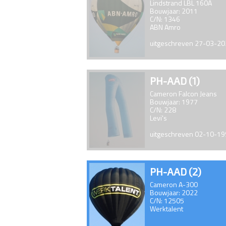
Lindstrand LBL 160A
Bouwjaar: 2011
C/N: 1346
ABN Amro
uitgeschreven 27-03-2
PH-AAD (1)
Cameron Falcon Jeans
Bouwjaar: 1977
C/N: 228
Levi's
uitgeschreven 02-10-1
PH-AAD (2)
Cameron A-300
Bouwjaar: 2022
C/N: 12505
Werktalent