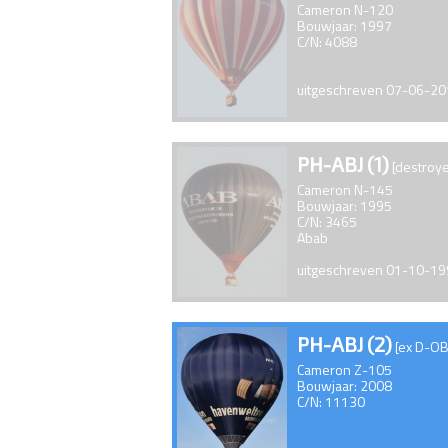
Cameron N-120
Bouwjaar: 1997
C/N: 4088
uitgeschreven 07-06-2
PH-ABJ (1)
[destroye
Cameron N-145
Bouwjaar: 1995
C/N: 3465
Abab
uitgeschreven 01-10-1
PH-ABJ (2)
[ex D-O
Cameron Z-105
Bouwjaar: 2008
C/N: 11130