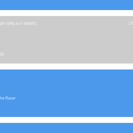
U
 VH-SPB, to F-HNMS]
026
The Racer