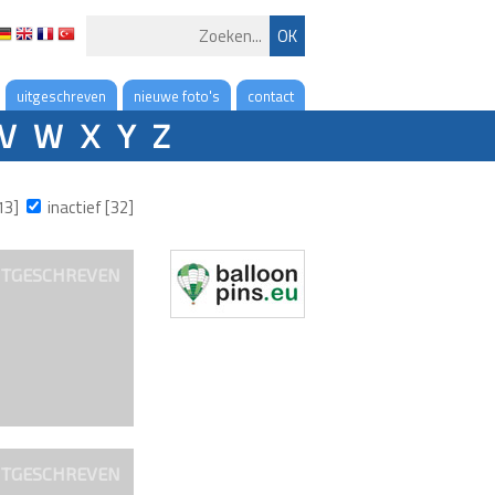
uitgeschreven
nieuwe foto's
contact
V
W
X
Y
Z
13]
inactief [32]
ITGESCHREVEN
ITGESCHREVEN