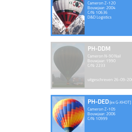
Cameron Z-120
Bouwjaar: 2004
C/N: 10636
D&D Logistics
PH-DDM
Cameron N-90 Nail
Bouwjaar: 1990
C/N: 2233
uitgeschreven 26-09-2
PH-DED
[ex G-XHOT]
Cameron Z-105
Bouwjaar: 2006
C/N: 10999