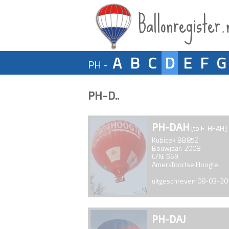
Ballonregister.
A
B
C
D
E
F
G
PH -
PH-D..
PH-DAH
[to F-HFAH]
Kubicek BB85Z
Bouwjaar: 2008
C/N: 569
Amersfoortse Hoogte
uitgeschreven 08-03-2
PH-DAJ