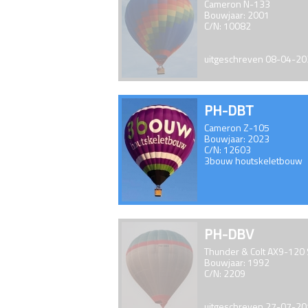
Cameron N-133
Bouwjaar: 2001
C/N: 10082
uitgeschreven 08-04-2
PH-DBT
Cameron Z-105
Bouwjaar: 2023
C/N: 12603
3bouw houtskeletbouw
PH-DBV
Thunder & Colt AX9-120
Bouwjaar: 1992
C/N: 2209
uitgeschreven 27-07-2