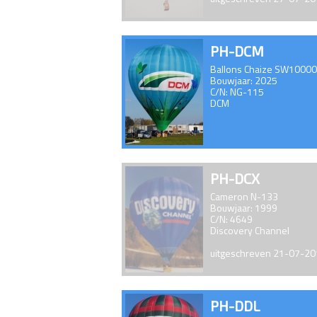
PH-DCM
Ballons Chaize SW10000
Bouwjaar: 2025
C/N: NG-115
DCM
PH-DCX
Cameron N-133
Bouwjaar: 1999
C/N: 4649
Discovery Channel
uitgeschreven 21-07-2
PH-DDL