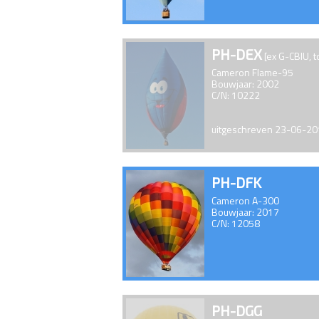
PH-DEX
[ex G-CBIU, t
Cameron Flame-95
Bouwjaar: 2002
C/N: 10222
uitgeschreven 23-06-2
PH-DFK
Cameron A-300
Bouwjaar: 2017
C/N: 12058
PH-DGG