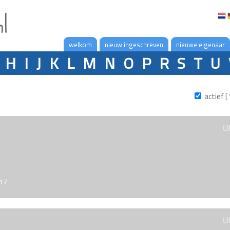
nl
welkom
nieuw ingeschreven
nieuwe eigenaar
H
I
J
K
L
M
N
O
P
R
S
T
U
actief [
U
017
U