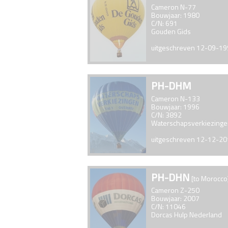
Cameron N-77
Bouwjaar: 1980
C/N: 691
Gouden Gids
uitgeschreven 12-09-1
PH-DHM
Cameron N-133
Bouwjaar: 1996
C/N: 3892
Waterschapsverkiezing
uitgeschreven 12-12-2
PH-DHN
[to Morocco
Cameron Z-250
Bouwjaar: 2007
C/N: 11046
Dorcas Hulp Nederland