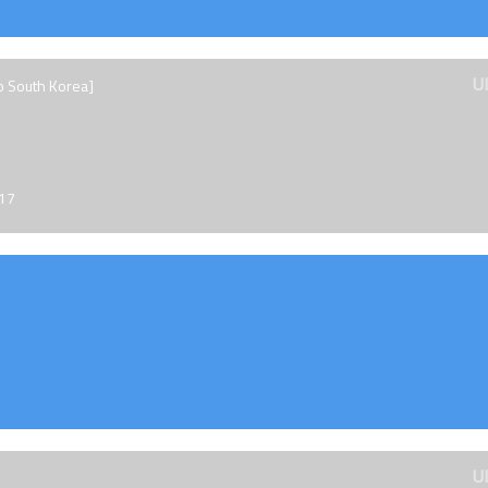
U
o South Korea]
017
U