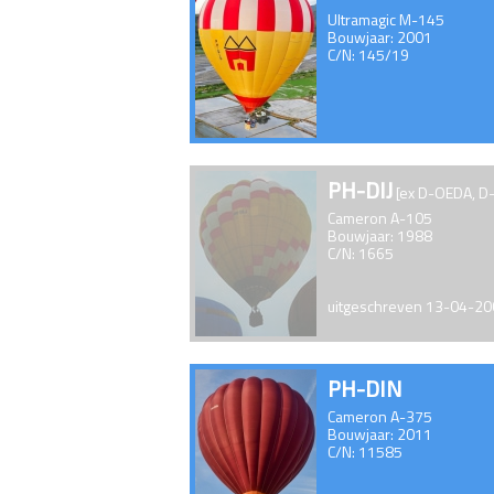
Ultramagic M-145
Bouwjaar: 2001
C/N: 145/19
PH-DIJ
[ex D-OEDA, D
Cameron A-105
Bouwjaar: 1988
C/N: 1665
uitgeschreven 13-04-2
PH-DIN
Cameron A-375
Bouwjaar: 2011
C/N: 11585