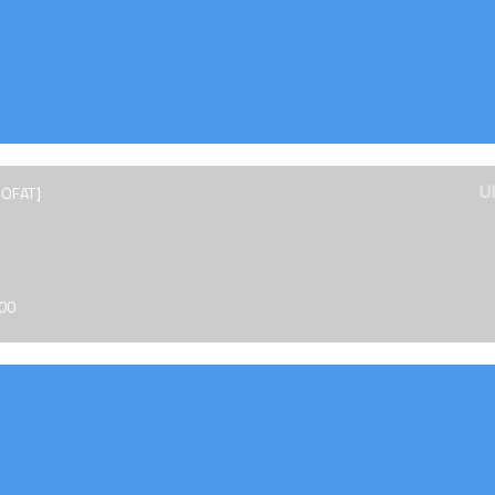
U
-OFAT]
000