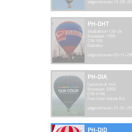
uitgeschreven 15-09-2
PH-DHT
SkyBalloon 120-24
Bouwjaar: 1999
C/N: 155
Diahatsu
uitgeschreven 03-11-2
PH-DIA
Cameron A-140
Bouwjaar: 2000
C/N: 4796
Four Color Vaklab B.V.
uitgeschreven 31-01-2
PH-DID