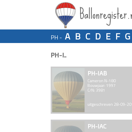
Ballonregister.
A
B
C
D
E
F
G
PH -
PH-I..
PH-IAB
Cameron N-180
Bouwjaar: 1997
C/N: 3981
uitgeschreven 28-09-2
PH-IAC