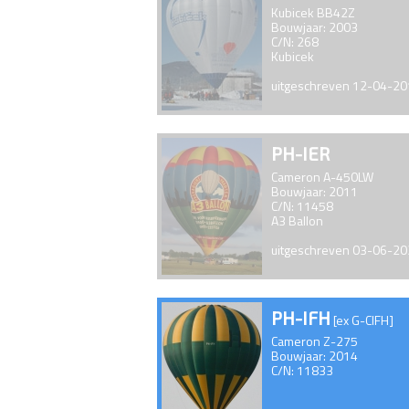
Kubicek BB42Z
Bouwjaar: 2003
C/N: 268
Kubicek
uitgeschreven 12-04-2
PH-IER
Cameron A-450LW
Bouwjaar: 2011
C/N: 11458
A3 Ballon
uitgeschreven 03-06-2
PH-IFH
[ex G-CIFH]
Cameron Z-275
Bouwjaar: 2014
C/N: 11833