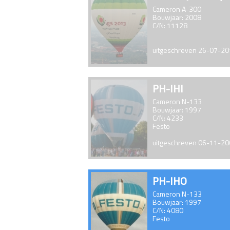
Cameron A-300
Bouwjaar: 2008
C/N: 11128
uitgeschreven 26-07-2
PH-IHI
Cameron N-133
Bouwjaar: 1997
C/N: 4233
Festo
uitgeschreven 06-11-2
PH-IHO
Cameron N-133
Bouwjaar: 1997
C/N: 4080
Festo