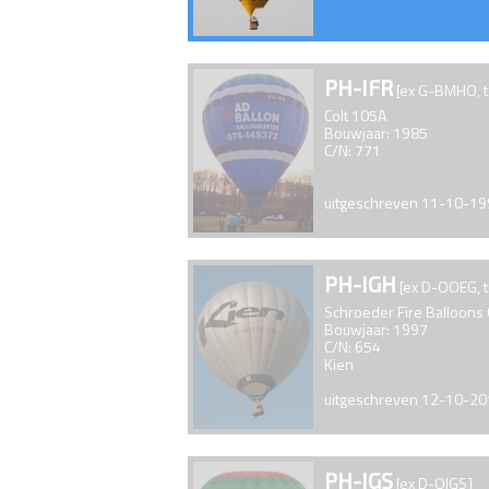
PH-IFR
[ex G-BMHO, 
Colt 105A
Bouwjaar: 1985
C/N: 771
uitgeschreven 11-10-1
PH-IGH
[ex D-OOEG, 
Schroeder Fire Balloons
Bouwjaar: 1997
C/N: 654
Kien
uitgeschreven 12-10-2
PH-IGS
[ex D-OIGS]