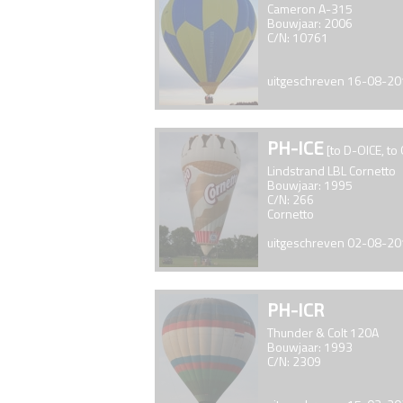
Cameron A-315
Bouwjaar: 2006
C/N: 10761
uitgeschreven 16-08-2
PH-ICE
[to D-OICE, t
Lindstrand LBL Cornetto
Bouwjaar: 1995
C/N: 266
Cornetto
uitgeschreven 02-08-2
PH-ICR
Thunder & Colt 120A
Bouwjaar: 1993
C/N: 2309