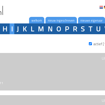
nl
welkom
nieuw ingeschreven
nieuwe eigenaar
H
I
J
K
L
M
N
O
P
R
S
T
U
actief [
U
011
U