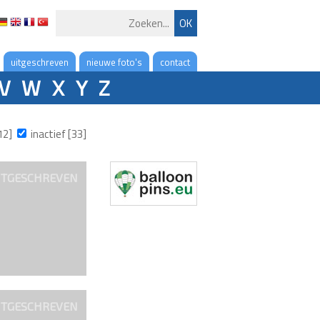
uitgeschreven
nieuwe foto's
contact
V
W
X
Y
Z
12]
inactief [33]
ITGESCHREVEN
ITGESCHREVEN