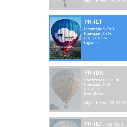
uitgeschreven 15-03-2
PH-ICT
Ultramagic N-210
Bouwjaar: 2024
C/N: 210/174
Lagarde
PH-IDR
Lindstrand LBL 150A
Bouwjaar: 2000
C/N: 652
Noordlease
uitgeschreven 08-03-2
PH-IEJ
[ex OK-0268, 