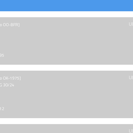
U
to OO-BFR]
995
U
to OK-1975]
 G 30/24
012
U