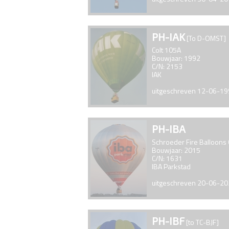
PH-IAK
[To D-OMST]
Colt 105A
Bouwjaar: 1992
C/N: 2153
IAK
uitgeschreven 12-06-1
PH-IBA
Schroeder Fire Balloons
Bouwjaar: 2015
C/N: 1631
IBA Parkstad
uitgeschreven 20-06-2
PH-IBF
[to TC-BJF]