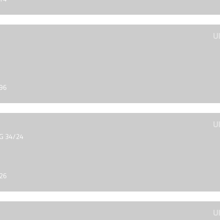
U
996
U
 G 34/24
026
U