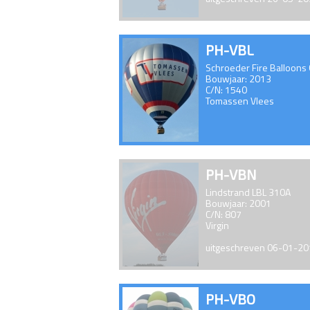
PH-VBL
Schroeder Fire Balloons
Bouwjaar: 2013
C/N: 1540
Tomassen Vlees
PH-VBN
Lindstrand LBL 310A
Bouwjaar: 2001
C/N: 807
Virgin
uitgeschreven 06-01-2
PH-VBO