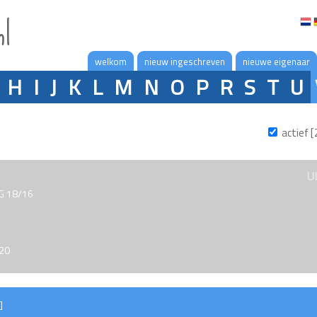
nl
welkom
nieuw ingeschreven
nieuwe eigenaar
H
I
J
K
L
M
N
O
P
R
S
T
U
actief [
U
 G 18/16
020
]