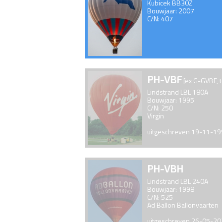
Kubicek BB30Z
Bouwjaar: 2007
C/N: 407
PH-VBF
[ex G-GVBF, 
Lindstrand LBL 180A
Bouwjaar: 1995
C/N: 250
Virgin
uitgeschreven 19-11-1
PH-VBH
Lindstrand LBL 240A
Bouwjaar: 1998
C/N: 525
Ad Ballon Ballonvaarten
uitgeschreven 26-05-2