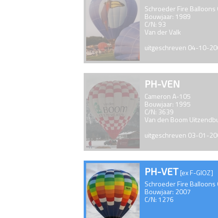
Schroeder Fire Balloons
Bouwjaar: 1989
C/N: 93
Van der Valk
uitgeschreven 04-10-2
PH-VEN
Cameron A-105
Bouwjaar: 1995
C/N: 3639
Van den Boom Uitzendb
uitgeschreven 03-01-2
PH-VET
[ex F-GIOZ]
Schroeder Fire Balloons
Bouwjaar: 2007
C/N: 1276