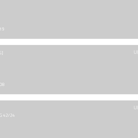
019
U
G]
008
U
 G 42/24