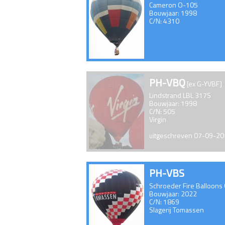
Cameron O-105
Bouwjaar: 1998
C/N: 4310
PH-VBQ
[ex G-YVBF]
Lindstrand LBL 317S
Bouwjaar: 1998
C/N: 505
Virgin
uitgeschreven 07-09-2
PH-VBS
Schroeder Fire Balloons
Bouwjaar: 2022
C/N: 1869
Slagerij Tomassen