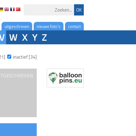
uitgeschreven
nieuwe foto's
contact
V
W
X
Y
Z
21]
inactief [34]
ITGESCHREVEN