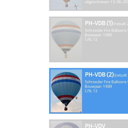
uitgeschreven 13-06-2
PH-VDB (1)
[rebuilt
Schroeder Fire Balloons
Bouwjaar: 1989
C/N: 72
PH-VDB (2)
[rebuilt
Schroeder Fire Balloons
Bouwjaar: 1989
C/N: 72
PH-VDV