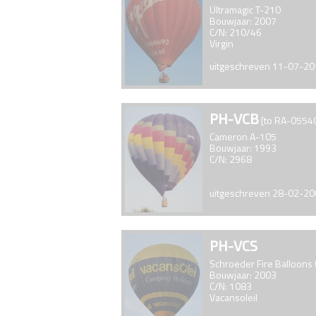
Ultramagic T-210
Bouwjaar: 2007
C/N: 210/46
Virgin
uitgeschreven 11-07-2
PH-VCB
[to RA-0554
Cameron A-105
Bouwjaar: 1993
C/N: 2968
uitgeschreven 28-02-2
PH-VCS
Schroeder Fire Balloons
Bouwjaar: 2003
C/N: 1083
Vacansoleil