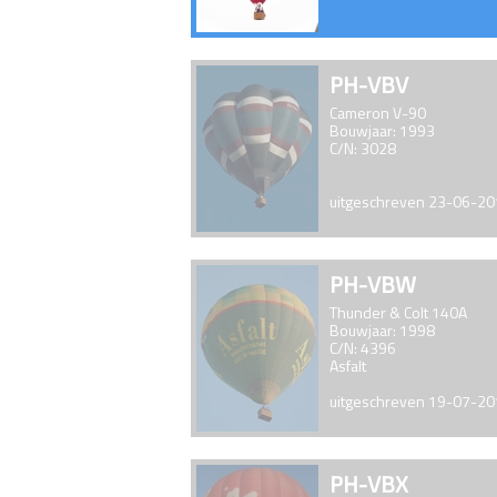
PH-VBV
Cameron V-90
Bouwjaar: 1993
C/N: 3028
uitgeschreven 23-06-2
PH-VBW
Thunder & Colt 140A
Bouwjaar: 1998
C/N: 4396
Asfalt
uitgeschreven 19-07-2
PH-VBX