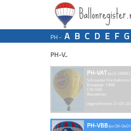
Ballonregister.
A
B
C
D
E
F
G
PH -
PH-V..
PH-VAT
[ex D-OWAT]
Schroeder Fire balloons
Bouwjaar: 1998
C/N: 666
Warsteiner
uitgeschreven 27-03-2
PH-VBB
[ex OK-0407